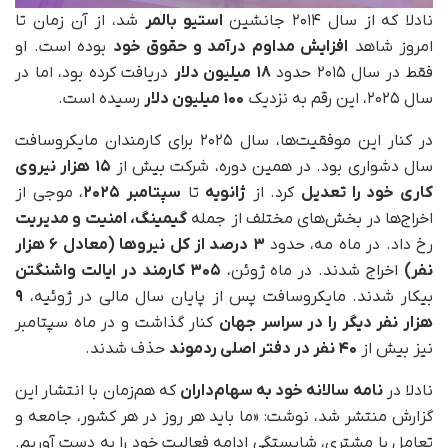
نادلا که از سال ۲۰۱۴ جانشین
استیو بالمر
شد، از آن زمان تا
امروز شاهد
افزایش مداوم درآمد و حقوق خود
بوده است. او
فقط در سال ۲۰۱۵ حدود
۱۸ میلیون دلار
دریافت کرده بود، اما در
سال ۲۰۲۵، این رقم به نزدیک
۱۰۰ میلیون دلار
رسیده است.
در کنار این موفقیت‌ها، سال ۲۰۲۵ برای کارمندان مایکروسافت
سال دشواری بود. در همین دوره، شرکت بیش از
۱۵ هزار نیروی
کاری خود را تعدیل
کرد. از
ژانویه
تا
سپتامبر ۲۰۲۵
، موجی از
اخراج‌ها در بخش‌های مختلف از جمله
گیمینگ، امنیت و مدیریت
رخ داد. در ماه مه، حدود
۳ درصد از کل نیروها (معادل ۶ هزار
نفر)
اخراج شدند. در ماه ژوئن،
۳۰۵ کارمند در ایالت واشنگتن
بیکار شدند. مایکروسافت پس از پایان سال مالی در ژوئیه،
۹
هزار نفر دیگر را در سراسر جهان
کنار گذاشت و در ماه سپتامبر
نیز بیش از
۴۰ نفر در دفتر اصلی ردموند
حذف شدند.
نادلا در
نامه سالانه خود به سهام‌داران
که هم‌زمان با انتشار این
گزارش منتشر شد، نوشت: «ما باید هر روز در هر کشور، جامعه و
تعامل با مشتری، شایستگی ادامه فعالیت خود را به دست آوریم.