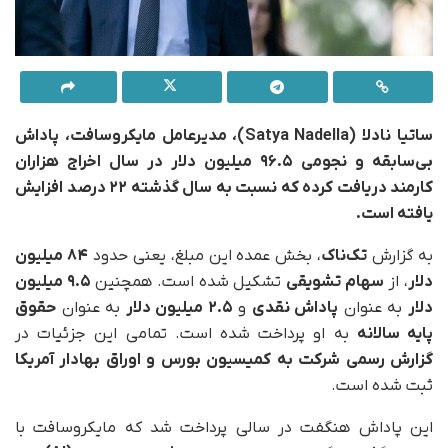
ساتیا نادلا (Satya Nadella)، مدیرعامل مایکروسافت، پاداش
بی‌سابقه و نجومی ۹۶.۵ میلیون دلار در سال اخراج هزاران
کارمند دریافت کرده که نسبت به سال گذشته ۲۲ درصد افزایش
یافته است.
به گزارش
تک‌ناک
، بخش عمده این مبلغ، یعنی حدود
۸۴ میلیون
دلار
، از
سهام تشویقی
تشکیل شده است. همچنین
۹.۵ میلیون
دلار
به‌ عنوان
پاداش نقدی
و
۲.۵ میلیون دلار
به‌ عنوان
حقوق
پایه سالانه
به او پرداخت شده است. تمامی این جزئیات در
گزارش رسمی شرکت به کمیسیون بورس و اوراق بهادار آمریکا
ثبت شده است.
این پاداش هنگفت در سالی پرداخت شد که مایکروسافت با