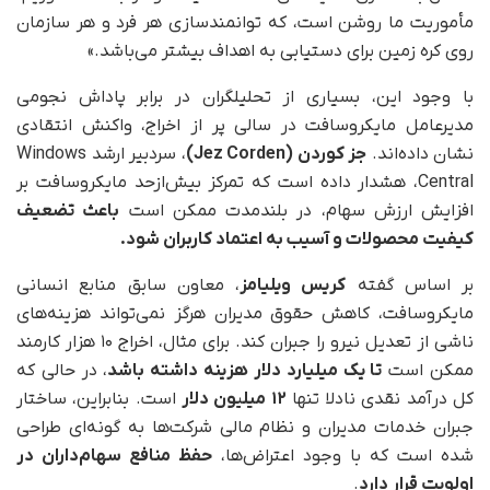
مأموریت ما روشن است، که توانمندسازی هر فرد و هر سازمان
روی کره زمین برای دستیابی به اهداف بیشتر می‌باشد.»
با وجود این، بسیاری از تحلیلگران در برابر پاداش نجومی
مدیرعامل مایکروسافت در سالی پر از اخراج، واکنش انتقادی
نشان داده‌اند.
جز کوردن (Jez Corden)
، سردبیر ارشد Windows
Central، هشدار داده است که تمرکز بیش‌ازحد مایکروسافت بر
افزایش ارزش سهام، در بلندمدت ممکن است
باعث تضعیف
کیفیت محصولات و آسیب به اعتماد کاربران شود.
بر اساس گفته
کریس ویلیامز
، معاون سابق منابع انسانی
مایکروسافت، کاهش حقوق مدیران هرگز نمی‌تواند هزینه‌های
ناشی از تعدیل نیرو را جبران کند. برای مثال، اخراج ۱۰ هزار کارمند
ممکن است
تا یک میلیارد دلار هزینه داشته باشد
، در حالی‌ که
کل درآمد نقدی نادلا تنها
۱۲ میلیون دلار
است. بنابراین، ساختار
جبران خدمات مدیران و نظام مالی شرکت‌ها به گونه‌ای طراحی
شده است که با وجود اعتراض‌ها،
حفظ منافع سهام‌داران در
اولویت قرار دارد
.