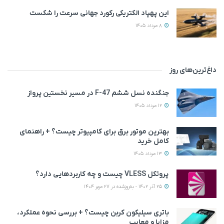
این پهپاد الکتریکی رکورد جهانی سرعت را شکست
8 مرداد 1405
داغ‌ترین‌های روز
جنگنده نسل ششم F-47 در مسیر نخستین پرواز
12 مرداد 1405
بهترین موتور برق برای کامپیوتر چیست؟ + راهنمای
کامل خرید
13 مرداد 1405
پروتکل VLESS چیست و چه کاربردهایی دارد؟
25 آذر 1402 - به‌روزشده در 27 مهر 1404
باتری سیلیکون کربن چیست؟ + بررسی نحوه عملکرد،
مزایا و معایب