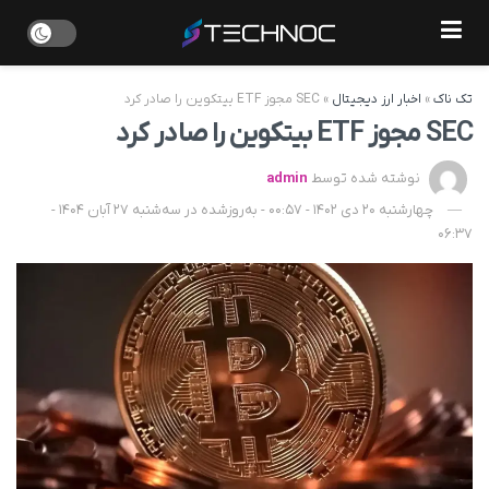
تک ناک
»
اخبار ارز دیجیتال
»
SEC مجوز ETF بیتکوین را صادر کرد
SEC مجوز ETF بیتکوین را صادر کرد
نوشته شده توسط
admin
چهارشنبه 20 دی 1402 - 00:57 - به‌روزشده در سه‌شنبه 27 آبان 1404 -
06:37