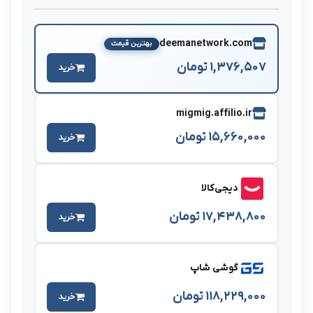
deemanetwork.com
بهترین قیمت
1,376,507 تومان
خرید
migmig.affilio.ir
15,660,000 تومان
خرید
دیجی‌کالا
17,438,800 تومان
خرید
گوشی شاپ
118,229,000 تومان
خرید