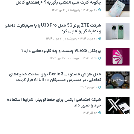
چگونه کارت ملی المثنی بگیریم؟ +راهنمای کامل
20 تیر 1404 - به‌روزشده در 21 تیر 1404
شرکت ZTE روتر 5G مدل U30 Pro را با سیم‌کارت داخلی
و نمایشگر رونمایی کرد
20 مرداد 1404 - به‌روزشده در 21 مرداد 1404
پروتکل VLESS چیست و چه کاربردهایی دارد؟
25 آذر 1402 - به‌روزشده در 27 مهر 1404
مدل هوش مصنوعی Genie 3 برای ساخت محیط‌های
تعاملی، در دسترس مشترکان AI Ultra قرار گرفت
10 بهمن 1404
شبکه اجتماعی ایکس برای حفظ توییتر، شرایط استفاده
خود را تغییر داد
26 آذر 1404