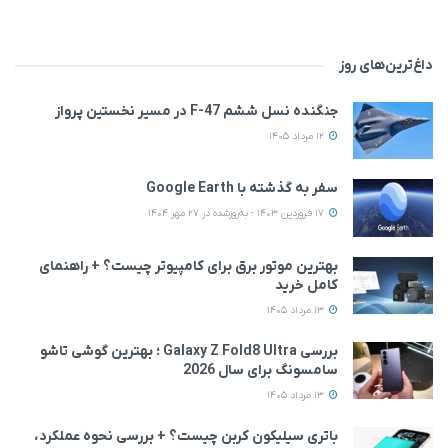
داغ‌ترین‌های روز
جنگنده نسل ششم F-47 در مسیر نخستین پرواز
12 مرداد 1405
سفر به گذشته با Google Earth
17 فروردین 1403 - به‌روزشده در 27 مهر 1404
بهترین موتور برق برای کامپیوتر چیست؟ + راهنمای
کامل خرید
13 مرداد 1405
بررسی Galaxy Z Fold8 Ultra ؛ بهترین گوشی تاشو
سامسونگ برای سال 2026
13 مرداد 1405
باتری سیلیکون کربن چیست؟ + بررسی نحوه عملکرد،