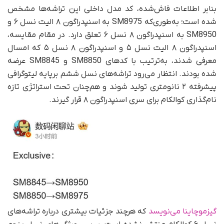
بنابر اطلاعات فاش‌شده، کد مدل داخلی این تراشه‌ها مشخص
شده است؛ به‌طوری‌که SM8975 به اسنپدراگون ۸ الیت نسل ۶ و
SM8950 به اسنپدراگون ۸ نسل ۶ تعلق دارد. در مقام مقایسه،
اسنپدراگون ۸ الیت نسل ۵ و اسنپدراگون ۸ نسل ۵ که امسال
معرفی شدند، به‌ترتیب با کدهای SM8850 و SM8845 عرضه
شده بودند. انتظار می‌رود تراشه‌های نسل ششم برپایه لیتوگرافی
پیشرفته ۲ نانومتری تولید شوند و هم‌چنان تحت استراتژی تازه
نام‌گذاری کوالکام برای سری اسنپدراگون ۸ قرار گیرند.
گیزموچاینا می‌نویسد
که هرچند جزئیات بیشتری درباره تراشه‌های