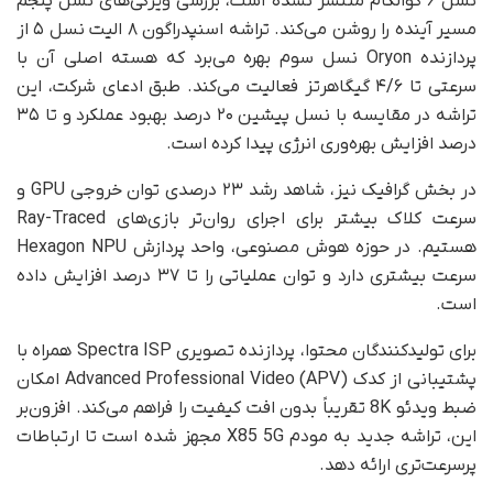
نسل ۶ کوالکام منتشر نشده است، بررسی ویژگی‌های نسل پنجم
مسیر آینده را روشن می‌کند. تراشه اسنپدراگون ۸ الیت نسل ۵ از
پردازنده Oryon نسل سوم بهره می‌برد که هسته اصلی آن با
سرعتی تا ۴/۶ گیگاهرتز فعالیت می‌کند. طبق ادعای شرکت، این
تراشه در مقایسه با نسل پیشین ۲۰ درصد بهبود عملکرد و تا ۳۵
درصد افزایش بهره‌وری انرژی پیدا کرده است.
در بخش گرافیک نیز، شاهد رشد ۲۳ درصدی توان خروجی GPU و
سرعت کلاک بیشتر برای اجرای روان‌تر بازی‌های Ray-Traced
هستیم. در حوزه هوش مصنوعی، واحد پردازش Hexagon NPU
سرعت بیشتری دارد و توان عملیاتی را تا ۳۷ درصد افزایش داده
است.
برای تولیدکنندگان محتوا، پردازنده تصویری Spectra ISP همراه با
پشتیبانی از کدک Advanced Professional Video (APV) امکان
ضبط ویدئو 8K تقریباً بدون افت کیفیت را فراهم می‌کند. افزون‌بر
این، تراشه جدید به مودم X85 5G مجهز شده است تا ارتباطات
پرسرعت‌تری ارائه دهد.