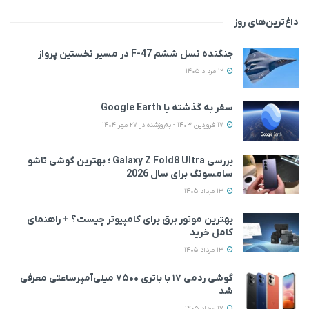
داغ‌ترین‌های روز
جنگنده نسل ششم F-47 در مسیر نخستین پرواز
12 مرداد 1405
سفر به گذشته با Google Earth
17 فروردین 1403 - به‌روزشده در 27 مهر 1404
بررسی Galaxy Z Fold8 Ultra ؛ بهترین گوشی تاشو
سامسونگ برای سال 2026
13 مرداد 1405
بهترین موتور برق برای کامپیوتر چیست؟ + راهنمای
کامل خرید
13 مرداد 1405
گوشی ردمی ۱۷ با باتری ۷۵۰۰ میلی‌آمپرساعتی معرفی
شد
17 مرداد 1405