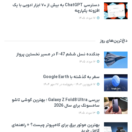
دسترسی ChatGPT به بیش از ۷۰ ابزار ادوبی با یک
افزونه یکپارچه
17 مرداد 1405
داغ‌ترین‌های روز
جنگنده نسل ششم F-47 در مسیر نخستین پرواز
12 مرداد 1405
سفر به گذشته با Google Earth
17 فروردین 1403 - به‌روزشده در 27 مهر 1404
بررسی Galaxy Z Fold8 Ultra ؛ بهترین گوشی تاشو
سامسونگ برای سال 2026
13 مرداد 1405
بهترین موتور برق برای کامپیوتر چیست؟ + راهنمای
کامل خرید