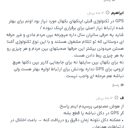
ابراهیم
12 ماه پیش
GPS در تکنولوژی قبلی لینکهای بکهال مورد نیاز بود اونم برای بهتر
شده ارتباط نیاز اصلی برای برقراری لینک نبوده /
شاید یه حرفی سالیان سال داره میچرخه بین مردم عادی و غیر حرفه
ای دوستانی که تو تلکام مشغول هستند و با این نوع تکنولوژی آشنا
هستن میدونن بیشتر این حرفها صحبتهای بین مردم و هر چیزی رو
به هر چیزی ربط دادن هست .
نه برای بکهال بین سایتها نه برای جابجایی کاربر بین دکلها هیچ
لزومی برای GPS نداره بودنش برای ارتباط اولیه بهتر هست ولی
نباشه هم مرحله ای واجب نیست .
پاسخ
ف
12 ماه پیش
از هوش مصنوعی پرسیدم اینم پاسخ:
گر GPS در دکل نباشه یا قطع بشه:
• ممکنه دکل نتونه زمان دقیق رو دریافت کنه → باعث اختلال در
ارتباطات هم‌زمان.