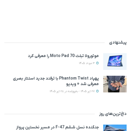
پیشنهادی
موتورولا تبلت Moto Pad 70 را معرفی کرد
3 مرداد 1405
پهپاد Phantom Twist با ترفند جدید استتار بصری
معرفی شد + ویدیو
27 تیر 1405 - به‌روزشده در 28 تیر 1405
داغ‌ترین‌های روز
جنگنده نسل ششم F-47 در مسیر نخستین پرواز