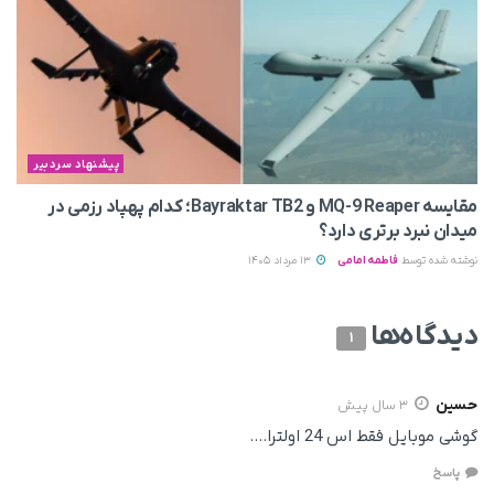
پیشنهاد سردبیر
مقایسه MQ-9 Reaper و Bayraktar TB2؛ کدام پهپاد رزمی در
میدان نبرد برتری دارد؟
نوشته شده توسط
فاطمه امامی
13 مرداد 1405
دیدگاه‌ها
1
حسین
3 سال پیش
گوشی موبایل فقط اس 24 اولترا….
پاسخ