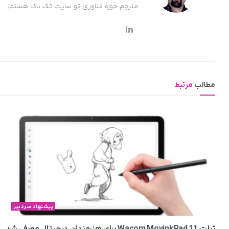
مترجم حوزه فناوری تو سایت تک ناک هستم.
مطالب
مرتبط
پیشنهاد سردبیر
تبلت Wacom MovinkPad 11 برای هنرمندان دیجیتال معرفی شد