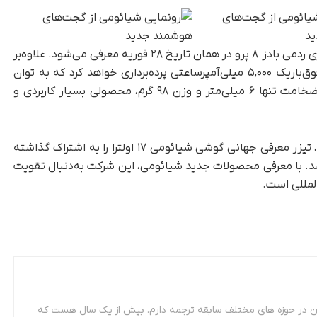
این ردیاب هوشمند در کنار نسخه بین‌المللی هندزفری ردمی بادز ۸ پرو در همان تاریخ ۲۸ فوریه معرفی می‌شود. علاوه‌بر
این محصولات، شیائومی از پاوربانک مغناطیسی فوق‌باریک ۵,۰۰۰ میلی‌آمپرساعتی پرده‌برداری خواهد کرد که به توان
شارژ بی‌سیم ۱۵ وات مجهز است. این پاوربانک با ضخامت تنها ۶ میلی‌متر و وزن ۹۸ گرم، محصولی بسیار کاربردی و
، شیائومی با انتشار ویدئویی، تیزر معرفی جهانی گوشی شیائومی ۱۷ اولترا را به اشتراک گذاشته
برسد. با معرفی محصولات جدید شیائومی، این شرکت به‌دنبال تقویت
لمللی است.
 مترجمی زبان فرانسه. از سال 87 تاکنون در حوزه های مختلف سابقه ترجمه دارم. بیش از یک سال هست که