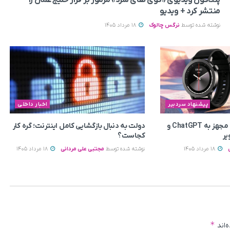
منتشر کرد + ویدیو
نوشته شده توسط
نرگس چالوک
18 مرداد 1405
پیشنهاد سردبیر
اخبار داخلی
ساعت هوشمند رولمی مجهز به ChatGPT و
دولت به دنبال بازگشایی کامل اینترنت؛ گره کار
کجاست؟
18 مرداد 1405
نوشته شده توسط
مجتبی علی مردانی
18 مرداد 1405
*
‌اند