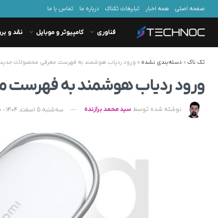
صفحه اصلی
همه اخبار
تبلیغات تکناک
درباره ما
تماس با ما
فناوری
کامپیوتر و موبایل
نقد و بر
تک ناک
»
دسته‌بندی نشده
»
ورود ردیاب هوشمند به فهرست معرفی محصولات جدید
ورود ردیاب هوشمند به فهرست م
نوشته شده توسط
سید محمد برازنده
سه‌شنبه 5 اسفند 1404 - 18:10 - به‌روزشده در چهارشنبه 6 اسفند 1404 - 07:57