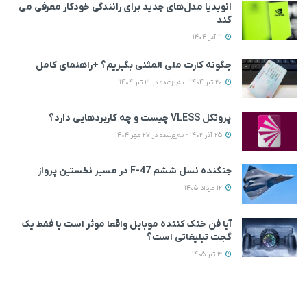
انویدیا مدل‌های جدید برای رانندگی خودکار معرفی می
کند
11 آذر 1404
چگونه کارت ملی المثنی بگیریم؟ +راهنمای کامل
20 تیر 1404 - به‌روزشده در 21 تیر 1404
پروتکل VLESS چیست و چه کاربردهایی دارد؟
25 آذر 1402 - به‌روزشده در 27 مهر 1404
جنگنده نسل ششم F-47 در مسیر نخستین پرواز
12 مرداد 1405
آیا فن خنک کننده موبایل واقعا موثر است یا فقط یک
گجت تبلیغاتی است؟
3 تیر 1405