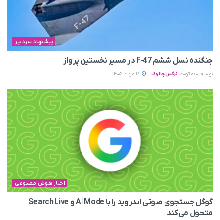
پیشنهاد سردبیر
جنگنده نسل ششم F-47 در مسیر نخستین پرواز
نوشته شده توسط
نرگس چالوک
12 مرداد 1405
اخبار هوش مصنوعی
گوگل جستجوی صوتی اندروید را با AI Mode و Search Live
متحول می‌کند