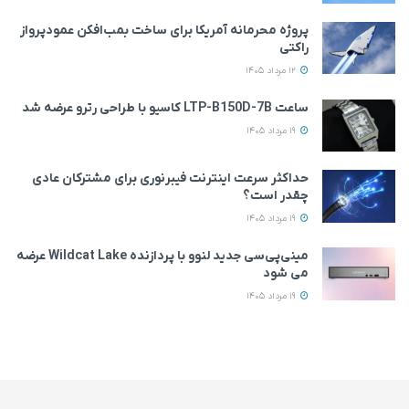
پروژه محرمانه آمریکا برای ساخت بمب‌افکن عمودپرواز
راکتی
12 مرداد 1405
ساعت LTP-B150D-7B کاسیو با طراحی رترو عرضه شد
19 مرداد 1405
حداکثر سرعت اینترنت فیبرنوری برای مشترکان عادی
چقدر است؟
19 مرداد 1405
مینی‌پی‌سی جدید لنوو با پردازنده Wildcat Lake عرضه
می‌ شود
19 مرداد 1405