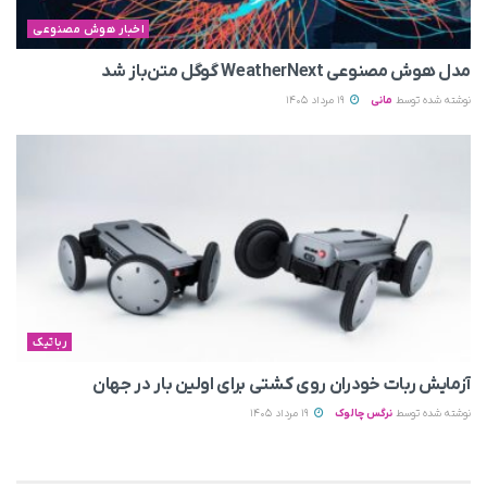
اخبار هوش مصنوعی
مدل هوش مصنوعی WeatherNext گوگل متن‌باز شد
نوشته شده توسط
مانی
19 مرداد 1405
رباتیک
آزمایش ربات خودران روی کشتی برای اولین بار در جهان
نوشته شده توسط
نرگس چالوک
19 مرداد 1405