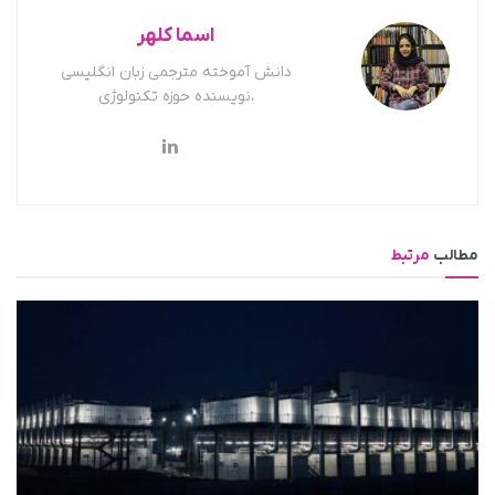
اسما کلهر
دانش آموخته مترجمی زبان انگلیسی
،نویسنده حوزه تکنولوژی
مطالب
مرتبط