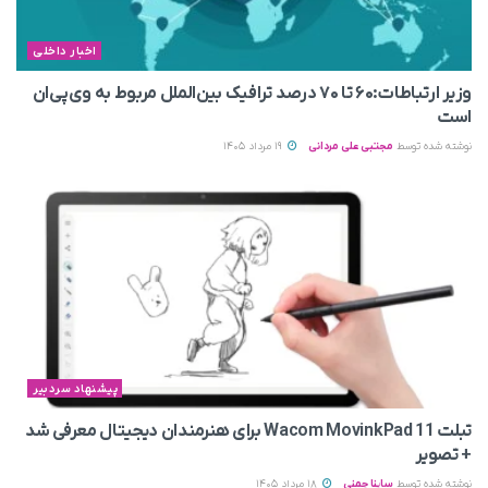
اخبار داخلی
وزیر ارتباطات:۶۰ تا ۷۰ درصد ترافیک بین‌الملل مربوط به وی‌پی‌ان
است
نوشته شده توسط
مجتبی علی مردانی
19 مرداد 1405
پیشنهاد سردبیر
تبلت Wacom MovinkPad 11 برای هنرمندان دیجیتال معرفی شد
+ تصویر
نوشته شده توسط
ساینا چمنی
18 مرداد 1405