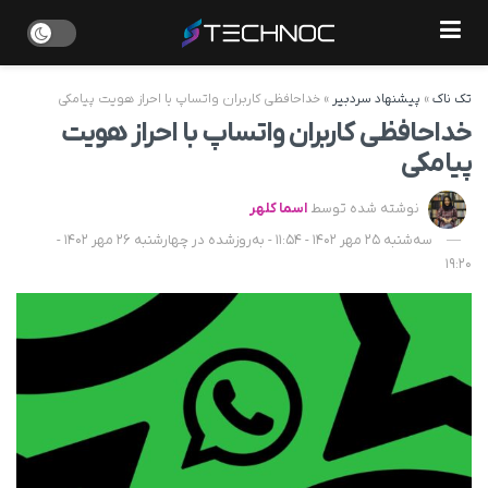
تک ناک
»
پیشنهاد سردبیر
»
خداحافظی کاربران واتساپ با احراز هویت پیامکی
خداحافظی کاربران واتساپ با احراز هویت
پیامکی
نوشته شده توسط
اسما کلهر
سه‌شنبه 25 مهر 1402 - 11:54 - به‌روزشده در چهارشنبه 26 مهر 1402 -
19:20