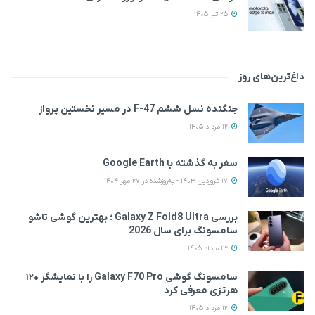
25 تیر 1405
داغ‌ترین‌های روز
جنگنده نسل ششم F-47 در مسیر نخستین پرواز
12 مرداد 1405
سفر به گذشته با Google Earth
17 فروردین 1403 - به‌روزشده در 27 مهر 1404
بررسی Galaxy Z Fold8 Ultra ؛ بهترین گوشی تاشو
سامسونگ برای سال 2026
13 مرداد 1405
سامسونگ گوشی Galaxy F70 Pro را با نمایشگر ۱۲۰
هرتزی معرفی کرد
12 مرداد 1405