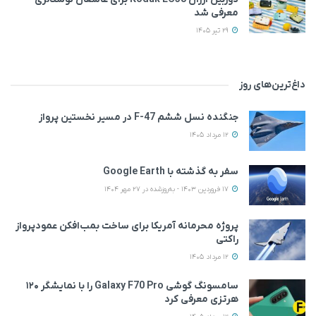
معرفی شد
29 تیر 1405
داغ‌ترین‌های روز
جنگنده نسل ششم F-47 در مسیر نخستین پرواز
12 مرداد 1405
سفر به گذشته با Google Earth
17 فروردین 1403 - به‌روزشده در 27 مهر 1404
پروژه محرمانه آمریکا برای ساخت بمب‌افکن عمودپرواز
راکتی
12 مرداد 1405
سامسونگ گوشی Galaxy F70 Pro را با نمایشگر ۱۲۰
هرتزی معرفی کرد