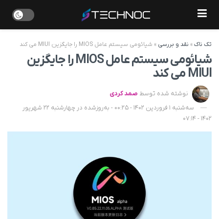
تک ناک
»
نقد و بررسی
»
شیائومی سیستم عامل MIOS را جایگزین MIUI می کند
شیائومی سیستم عامل MIOS را جایگزین
MIUI می کند
نوشته شده توسط
صمد کردی
سه‌شنبه 1 فروردین 1402 - 00:25 - به‌روزشده در چهارشنبه 22 شهریور
1402 - 07:14