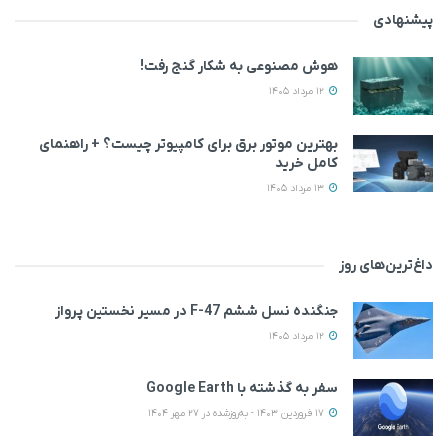
پیشنهادی
هوش مصنوعی به شکار گنج رفت!
12 مرداد 1405
بهترین موتور برق برای کامپیوتر چیست؟ + راهنمای
کامل خرید
13 مرداد 1405
داغ‌ترین‌های روز
جنگنده نسل ششم F-47 در مسیر نخستین پرواز
12 مرداد 1405
سفر به گذشته با Google Earth
17 فروردین 1403 - به‌روزشده در 27 مهر 1404