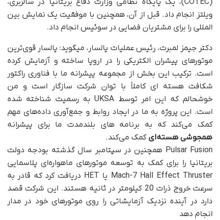
(COTEC)، یک پایگاه نظامی وزارت دفاع بریتانیا در سالزبری،
ویلتز انجام داد. قبل از آن، همچنین با موفقیت یک نمایش بین
المللی را برای مشتریان فضایی در سوئیس انجام داد.
دکتر جیمز لمبرت، رئیس عملیات پالسار، میگوید: پالسار قوی‌ترین
موتورهای پیشران الکتریکی را در اروپا ساخته و آزمایش کرده
است. ترکیب این بخش از مجموعه پیشرانه ما با فناوری راکتور
شکافت هسته ای کاملاً با توان شرکت سازگار است و من
خوشحالم که این امر توسط UKSA به رسمیت شناخته شده
است. این پروژه به ما در ایجاد روابط و جمع‌آوری داده‌های مهم
کمک می‌کند که به برنامه های بلندمدت ما برای پیشرانه
همجوشی هسته‌ای
کمک می‌کند.
Pulsar Fusion همچنین در سپتامبر سال گذشته بودجه دولت
بریتانیا را برای کمک به توسعه موتورهای ماهواره‌ای پلاسمایی
Mach-7 Hall Effect Thruster یا HET دریافت کرد که قادر به
سرعت خروج ذرات 20 کیلومتر در ثانیه هستند. این شرکت قصد
دارد در آینده نزدیک آزمایشاتی را روی موتورهای خود در مدار
انجام دهد