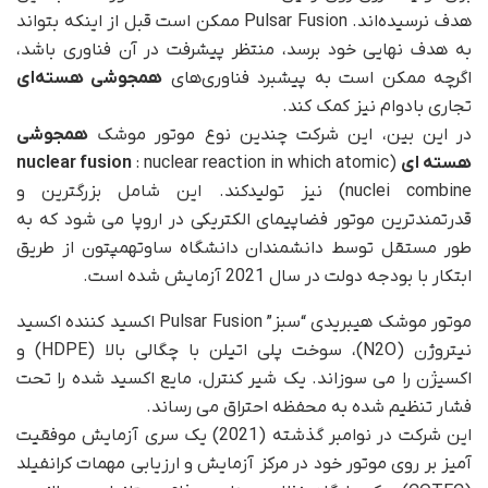
هدف نرسیده‌اند. Pulsar Fusion ممکن است قبل از اینکه بتواند
به هدف نهایی خود برسد، منتظر پیشرفت در آن فناوری باشد،
اگرچه ممکن است به پیشبرد فناوری‌های
همجوشی هسته‌ای
تجاری بادوام نیز کمک کند.
در این بین، این شرکت چندین نوع موتور موشک
همجوشی
هسته ای
(
: nuclear reaction in which atomic
nuclear fusion
nuclei combine) نیز تولیدکند. این شامل بزرگترین و
قدرتمندترین موتور فضاپیمای الکتریکی در اروپا می شود که به
طور مستقل توسط دانشمندان دانشگاه ساوتهمپتون از طریق
ابتکار با بودجه دولت در سال 2021 آزمایش شده است.
موتور موشک هیبریدی “سبز” Pulsar Fusion اکسید کننده اکسید
نیتروژن (N2O)، سوخت پلی اتیلن با چگالی بالا (HDPE) و
اکسیژن را می سوزاند. یک شیر کنترل، مایع اکسید شده را تحت
فشار تنظیم شده به محفظه احتراق می رساند.
این شرکت در نوامبر گذشته (2021) یک سری آزمایش موفقیت
آمیز بر روی موتور خود در مرکز آزمایش و ارزیابی مهمات کرانفیلد