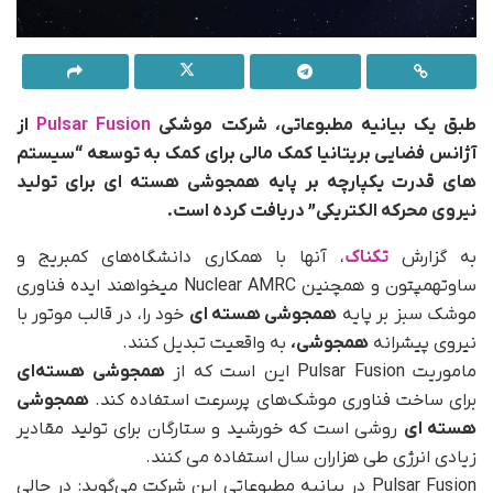
طبق یک بیانیه مطبوعاتی، شرکت موشکی
Pulsar Fusion
از
آژانس فضایی بریتانیا کمک مالی برای کمک به توسعه “سیستم
های قدرت یکپارچه بر پایه همجوشی هسته ای برای تولید
نیروی محرکه الکتریکی” دریافت کرده است.
به گزارش
تکناک
، آنها با همکاری دانشگاه‌های کمبریج و
ساوتهمپتون و همچنین Nuclear AMRC میخواهند ایده فناوری
موشک سبز بر پایه
همجوشی هسته ای
خود را، در قالب موتور با
نیروی پیشرانه
همجوشی،
به واقعیت تبدیل کنند.
ماموریت Pulsar Fusion این است که از
همجوشی هسته‌ای
برای ساخت فناوری موشک‌های پرسرعت استفاده کند.
همجوشی
هسته ای
روشی است که خورشید و ستارگان برای تولید مقادیر
زیادی انرژی طی هزاران سال استفاده می کنند.
Pulsar Fusion در بیانیه مطبوعاتی این شرکت می‌گوید: در حالی