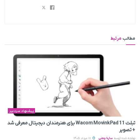
مطالب
مرتبط
پیشنهاد سردبیر
تبلت Wacom MovinkPad 11 برای هنرمندان دیجیتال معرفی شد
+ تصویر
نوشته شده توسط
ساینا چمنی
18 مرداد 1405