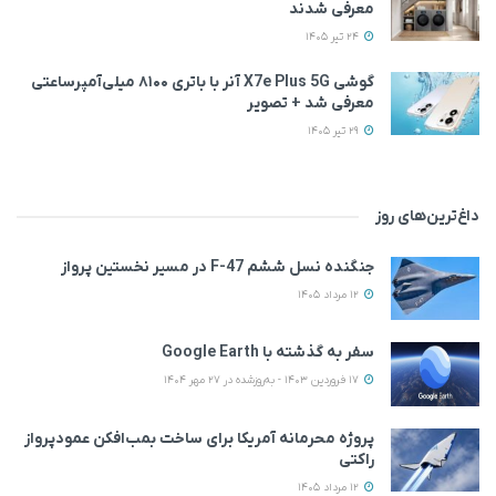
معرفی شدند
24 تیر 1405
گوشی X7e Plus 5G آنر با باتری ۸۱۰۰ میلی‌آمپرساعتی
معرفی شد + تصویر
29 تیر 1405
داغ‌ترین‌های روز
جنگنده نسل ششم F-47 در مسیر نخستین پرواز
12 مرداد 1405
سفر به گذشته با Google Earth
17 فروردین 1403 - به‌روزشده در 27 مهر 1404
پروژه محرمانه آمریکا برای ساخت بمب‌افکن عمودپرواز
راکتی
12 مرداد 1405