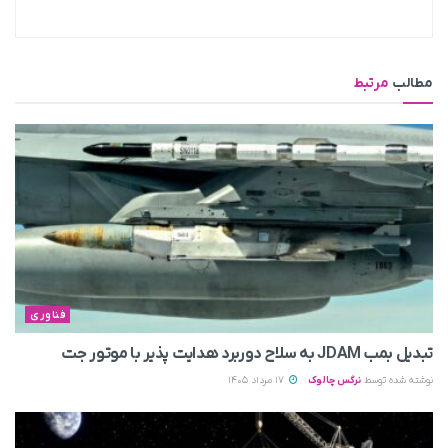
مطالب
مرتبط
فناوری
تبدیل بمب JDAM به سلاح دوربرد هدایت پذیر با موتور جت
نوشته شده توسط
نرگس چالوک
17 مرداد 1405