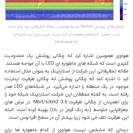
نقشه چگالی پوشش Starlink توسط هواوی در مقاله تحقیقاتی خود ارائه شده
است. تصویر: شبکه‌های ماهواره‌ای مدار بسیار پایین برای تیم تحقیقاتی
6G/Huawei 6G
هواوی همچنین اشاره کرد که چگالی پوشش یک محدودیت
کلیدی است که شبکه های ماهواره ای LEO با آن مواجه هستند.
مقاله تحقیقاتی این شرکت از استارلینک به عنوان مثال استفاده
کرد تا اشاره کند که چگالی پوشش که چگالی ظرفیت اینترنت
موجود در یک منطقه را اندازه می‌گیرد، در شبکه‌های LEO هدر
رفته است. به گفته محققان این شرکت، استارلینک شبکه خود را
برای اطمینان از چگالی ظرفیت 3.6 Mbit/s/km2 در عرض های
جغرافیایی متوسط (به رنگ قرمز در بالا) بهینه کرده است. البته
این ظرفیت تلف می شود زیرا بیشتر آن در سطح اقیانوس است.
درحالی که مشخص نیست هواوی از کدام ماهواره ها برای