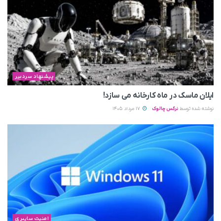
پیشنهاد سردبیر
ایلان ماسک در ماه کارخانه می سازد!
نوشته شده توسط
نرگس چالوک
17 مرداد 1405
امنیت سایبری