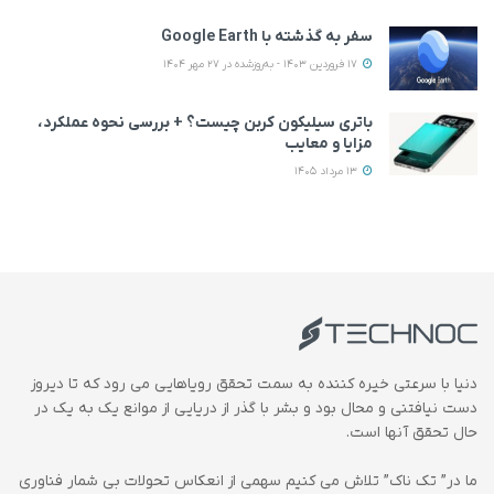
سفر به گذشته با Google Earth
17 فروردین 1403 - به‌روزشده در 27 مهر 1404
باتری سیلیکون کربن چیست؟ + بررسی نحوه عملکرد،
مزایا و معایب
13 مرداد 1405
دنیا با سرعتی خیره کننده به سمت تحقق رویاهایی می رود که تا دیروز
دست نیافتنی و محال بود و بشر با گذر از دریایی از موانع یک به یک در
حال تحقق آنها است.
ما در” تک ناک” تلاش می کنیم سهمی از انعکاس تحولات بی شمار فناوری