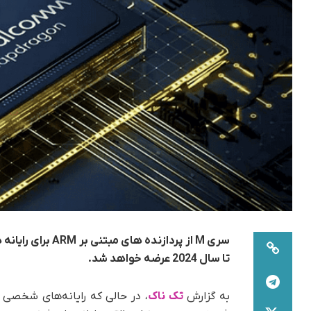
سری M از پردازند
تا سال 2024 عرضه خواهد شد.
به گزارش
تک ناک