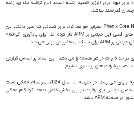
 برای بهره وری انرژی تعبیه شده است. این تراشه یک پردازنده
چندان قدرتمند نباشد.
طبق گزارش‌ها، کوالکام تراشه‌هایی را با طراحی Phenix Core Nuvia معرفی خواهد کرد. برای کسانی که نمی دانند، این
کاری از مهندسان سابق اپل است. آنها روی تراشه های فعلی اپل مبتنی بر ARM کار کرده اند. برای یادآوری، کوالکام
معماری جدید نوید افزایش عملکرد 50 تا 100 درصدی در حد 5 وات در هر هسته را می دهد. این اعداد بر اساس گزارش
منبع با گفتن اینکه این اجرا “بسیار امیدوارکننده” به پایان می رسد. در نتیجه، تا سال 2024، سرانجام ممکن است
شخصی فرصتی برای رقابت در این بخش خاص بدهد. کوالکام ممکن
 صحنه ARM باشد.