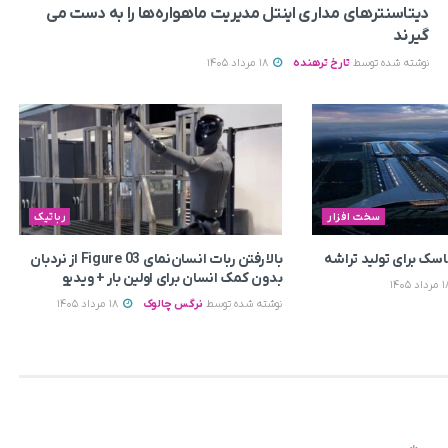
دیتاسنترهای مداری اینتل مدیریت ماهواره‌ها را به دست می‌
گیرند
نوشته شده توسط
تارخ ترهنده
18 مرداد 1405
سخت افزار
رباتیک
ماسک برای تولید تراشه
بالا رفتن ربات انسان‌نمای Figure 03 از نردبان
بدون کمک انسان برای اولین بار + ویدیو
نوشته شده توسط
نرگس چالوک
18 مرداد 1405