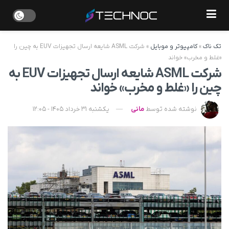
تک ناک
»
کامپیوتر و موبایل
»
شرکت ASML شایعه ارسال تجهیزات EUV به چین را
«غلط و مخرب» خواند
شرکت ASML شایعه ارسال تجهیزات EUV به
چین را «غلط و مخرب» خواند
نوشته شده توسط
مانی
یکشنبه 31 خرداد 1405 - 12:05