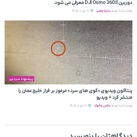
دوربین DJI Osmo 360 II معرفی می‌ شود
نوشته شده توسط
ساینا چمنی
18 مرداد 1405
پیشنهاد سردبیر
پنتاگون ویدیوی «گوی های سرد» مرموز بر فراز خلیج عمان را
منتشر کرد + ویدیو
نوشته شده توسط
نرگس چالوک
18 مرداد 1405
دیدگاهتان را بنویسید