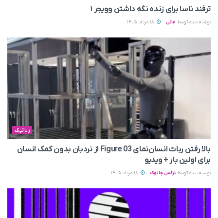
ترفند ناسا برای زنده نگه داشتن وویجر ۱
نوشته شده توسط
مانی
18 مرداد 1405
رباتیک
بالا رفتن ربات انسان‌نمای Figure 03 از نردبان بدون کمک انسان
برای اولین بار + ویدیو
نوشته شده توسط
نرگس چالوک
18 مرداد 1405