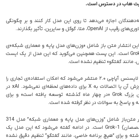
 گیت هاب در دسترس است.
‌دهندگان اجازه می‌دهد تا روی این مدل کار کنند و بر چگونگی
ن انتشار متن باز شامل «وزن‌های مدل پایه و معماری شبکه»ی
«مدل 314 میلیارد پارامتری ترکیبی-متخصصان، Grok-1 است. این پست همچنین می‌گوید که این مدل از یک ایست
ص، مانند گفتگو» تنظیم نشده است.
تحت لایسنس آپاچی ۲.۰ منتشر می‌شود که امکان استفاده‌ی تجاری را
می‌دهد اما شامل داده‌های استفاده شده برای آموزش آن یا اتصالات به X برای داده‌های لحظه‌ای نمی‌شود. xAI در
نوشته‌ای در نوامبر ۲۰۲۳ گفته بود که مدل زبان بزرگ Grok «در چهار ماه گذشته توسعه یافته است» و برای
نه و پاسخ به سوالات در نظر گرفته شده است.
پست وبلاگ شرکت توضیح می‌دهد که این انتشار متن‌باز شامل “وزن‌های مدل پایه و معماری شبکه” مدل 314
میلیارد پارامتری Mixture-of-Experts،(ترکیب متخصصان) Grok-1 است. در ادامه گفته می‌شود که این مدل یک
اشته و برای “هیچ برنامه خاصی، مانند گفتگو” تنظیم دقیق نشده