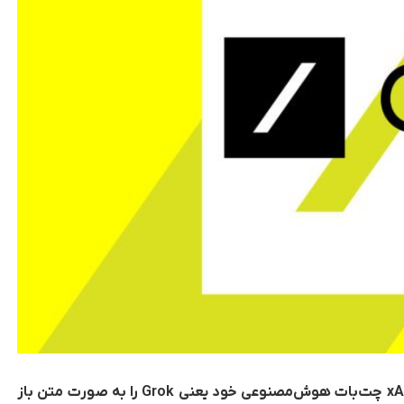
ایلان ماسک در یازدهم مارس اعلام کرد که شرکت xAI چت‌بات هوش‌مصنوعی خود یعنی Grok را به صورت متن باز