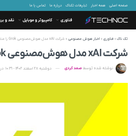
صفحه اصلی
همه اخبار
تبلیغات تکناک
درباره ما
تماس با ما
فناوری
کامپیوتر و موبایل
نقد و بر
تک ناک
»
فناوری
»
اخبار هوش مصنوعی
»
شرکت xAI مدل هوش‌مصنوعی Grok را منتشر کرد
شرکت xAI مدل هوش‌مصنوعی Grok را منتشر کرد
نوشته شده توسط
صمد کردی
دوشنبه 28 اسفند 1402 - 10:31
در