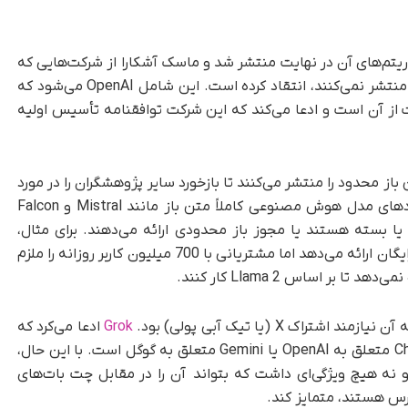
 کد پشت الگوریتم‌های آن در نهایت منتشر شد و ماسک آشکارا از شرکت‌هایی که
مدل‌های هوش مصنوعی خود را به صورت متن باز منتشر نمی‌کنند، انتقاد کرده است. این شامل OpenAI می‌شود که
 از آن است و ادعا می‌کند که این شرکت توافقنامه تأسیس اولیه
محدود را منتشر می‌کنند تا بازخورد سایر پژوهشگران را در مورد
چگونگی بهبود آن‌ها دریافت کنند. در حالی که بنیادهای مدل هوش مصنوعی کاملاً متن باز مانند Mistral و Falcon
ا بسته هستند یا مجوز باز محدودی ارائه می‌دهند. برای مثال،
Llama 2 متعلق به متا، تحقیقات خود را به صورت رایگان ارائه می‌دهد اما مشتریانی با 700 میلیون کاربر روزانه را ملزم
ر اساس Llama 2 کار کنند.
Grok
ادعا می‌کرد که
جایگزین چت بات طنزآمیزتر و به‌روزتر برای ChatGPT متعلق به OpenAI یا Gemini متعلق به گوگل است. با این حال،
و نه هیچ ویژگی‌ای داشت که بتواند آن را در مقابل چت بات‌های
رس هستند، متمایز کند.