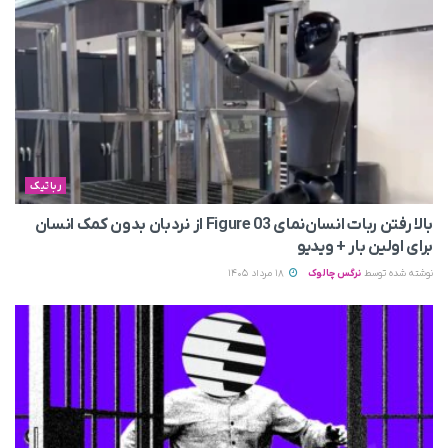
رباتیک
بالا رفتن ربات انسان‌نمای Figure 03 از نردبان بدون کمک انسان
برای اولین بار + ویدیو
نوشته شده توسط
نرگس چالوک
18 مرداد 1405