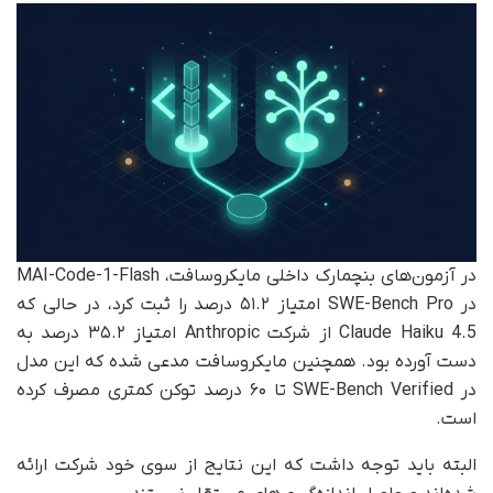
در آزمون‌های بنچمارک داخلی مایکروسافت، MAI-Code-1-Flash
در SWE-Bench Pro امتیاز ۵۱.۲ درصد را ثبت کرد، در حالی که
Claude Haiku 4.5 از شرکت Anthropic امتیاز ۳۵.۲ درصد به
دست آورده بود. همچنین مایکروسافت مدعی شده که این مدل
در SWE-Bench Verified تا ۶۰ درصد توکن کمتری مصرف کرده
است.
البته باید توجه داشت که این نتایج از سوی خود شرکت ارائه