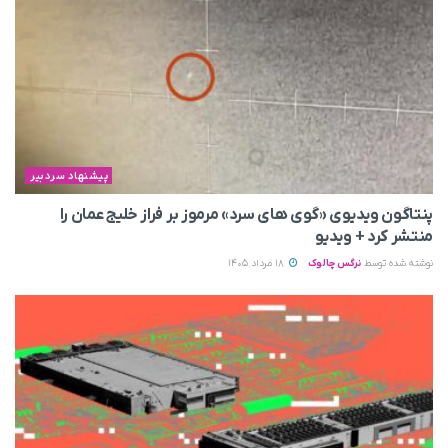
پیشنهاد سردبیر
پنتاگون ویدیوی «گوی های سرد» مرموز بر فراز خلیج عمان را
منتشر کرد + ویدیو
نوشته شده توسط
نرگس چالوک
18 مرداد 1405