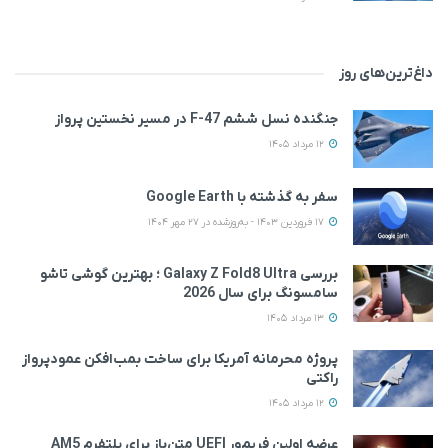
داغ‌ترین‌های روز
جنگنده نسل ششم F-47 در مسیر نخستین پرواز
12 مرداد 1405
سفر به گذشته با Google Earth
17 فروردین 1403 - به‌روزشده در 27 مهر 1404
بررسی Galaxy Z Fold8 Ultra ؛ بهترین گوشی تاشو
سامسونگ برای سال 2026
13 مرداد 1405
پروژه محرمانه آمریکا برای ساخت بمب‌افکن عمودپرواز
راکتی
12 مرداد 1405
عرضه اولین فریم‌ور UEFI متن‌باز برای پلتفرم AM5