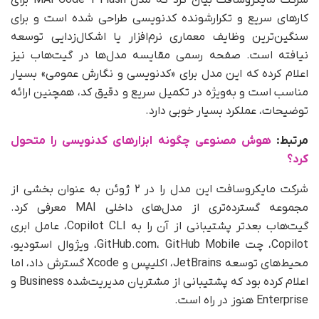
شرکت مایکروسافت بیان کرد که مدل MAI-Code-1-Flash برای
کارهای سریع و تکرارشونده کدنویسی طراحی شده است و برای
سنگین‌ترین وظایف معماری نرم‌افزار یا اشکال‌زدایی توسعه
نیافته است. صفحه رسمی مقایسه مدل‌ها در گیت‌هاب نیز
اعلام کرده که این مدل برای «کدنویسی و نگارش عمومی» بسیار
مناسب است و به‌ویژه در تکمیل سریع و دقیق کد، همچنین ارائه
توضیحات، عملکرد بسیار خوبی دارد.
مرتبط:
هوش مصنوعی چگونه ابزارهای کدنویسی را متحول
کرد؟
شرکت مایکروسافت این مدل را در ۲ ژوئن به‌ عنوان بخشی از
مجموعه گسترده‌تری از مدل‌های داخلی MAI معرفی کرد.
گیت‌هاب بعدتر پشتیبانی از آن را به Copilot CLI، عامل ابری
Copilot، چت GitHub.com، GitHub Mobile، ویژوال استودیو،
محیط‌های توسعه JetBrains، اکلیپس و Xcode گسترش داد، اما
اعلام کرده بود که پشتیبانی از مشتریان مدیریت‌شده Business و
Enterprise هنوز در راه است.