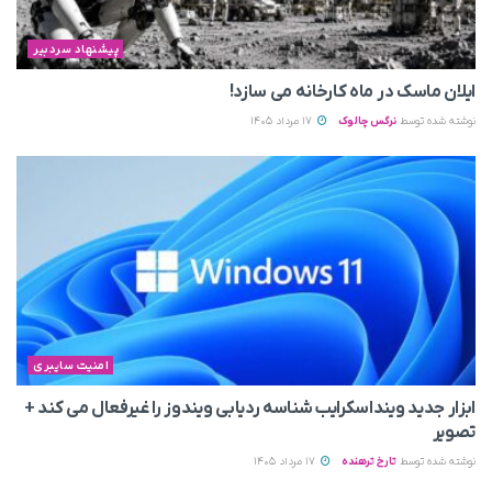
پیشنهاد سردبیر
ایلان ماسک در ماه کارخانه می سازد!
نوشته شده توسط
نرگس چالوک
17 مرداد 1405
امنیت سایبری
ابزار جدید وینداسکرایب شناسه ردیابی ویندوز را غیرفعال می‌ کند +
تصویر
نوشته شده توسط
تارخ ترهنده
17 مرداد 1405