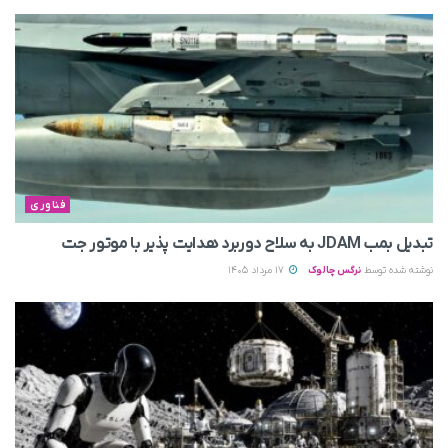
فناوری
تبدیل بمب JDAM به سلاح دوربرد هدایت پذیر با موتور جت
نوشته شده توسط
نرگس چالوک
17 مرداد 1405