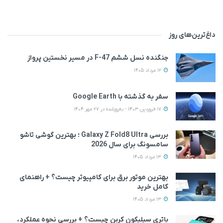
داغ‌ترین‌های روز
جنگنده نسل ششم F-47 در مسیر نخستین پرواز
12 مرداد 1405
سفر به گذشته با Google Earth
17 فروردین 1403 - به‌روزشده در 27 مهر 1404
بررسی Galaxy Z Fold8 Ultra ؛ بهترین گوشی تاشو
سامسونگ برای سال 2026
13 مرداد 1405
بهترین موتور برق برای کامپیوتر چیست؟ + راهنمای
کامل خرید
13 مرداد 1405
باتری سیلیکون کربن چیست؟ + بررسی نحوه عملکرد،