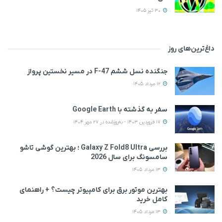
30 تیر 1405
داغ‌ترین‌های روز
جنگنده نسل ششم F-47 در مسیر نخستین پرواز
12 مرداد 1405
سفر به گذشته با Google Earth
17 فروردین 1403 - به‌روزشده در 27 مهر 1404
بررسی Galaxy Z Fold8 Ultra ؛ بهترین گوشی تاشو
سامسونگ برای سال 2026
13 مرداد 1405
بهترین موتور برق برای کامپیوتر چیست؟ + راهنمای
کامل خرید
13 مرداد 1405