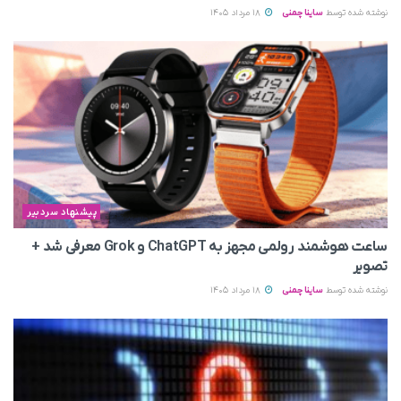
نوشته شده توسط
ساینا چمنی
18 مرداد 1405
پیشنهاد سردبیر
ساعت هوشمند رولمی مجهز به ChatGPT و Grok معرفی شد +
تصویر
نوشته شده توسط
ساینا چمنی
18 مرداد 1405