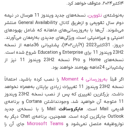
۴اکتبر۲۰۲۴، متوقف خواهد کرد.
به‌نوشته‌ی
نئووین
، نسخه‌های جدید ویندوز 11 هرسال در نیمه
دوم سال تقویمی و از‌طریق کانال General Availability منتشر
می‌شوند. آن‌ها با به‌روزرسانی‌های ماهانه که شامل بهبودهای
امنیتی و غیرامنیتی است، ویژگی‌های جدیدی به‌ارمغان می‌آورند.
دیروز، 31‌اکتبر‌2023 (۹آبان۱۴۰۲)، پشتیبانی 36ماهه از نسخه
23H2 ویندوز 11 برای Enterprise و Education شروع شده است.
نسخه‌های Home و Pro نسخه 23H2 ویندوز 11 نیز از
پشتیبانی 24‌ماهه بهره‌مند خواهند بود.
اگر قبلاً
به‌روزرسانی Moment 4
را نصب کرده باشید، احتمالاً
نسخه 23H2 ویندوز 11 تغییرات زیادی برایتان به‌همراه نخواهد
داشت. بزرگترین تغییری که پس از نصب نسخه 23H2 ویندوز
11 متوجه آن خواهید شد، وجود‌نداشتن Cortana و برنامه‌ی
قدیمی Mail است.
مایکروسافت
Mail را با نسخه‌ی جدید
Outlook جایگزین کرده است. همچنین، برنامه‌ی Chat دیگر به
نوار‌وظیفه متصل نمی‌شود و
Microsoft Teams
جای آن را