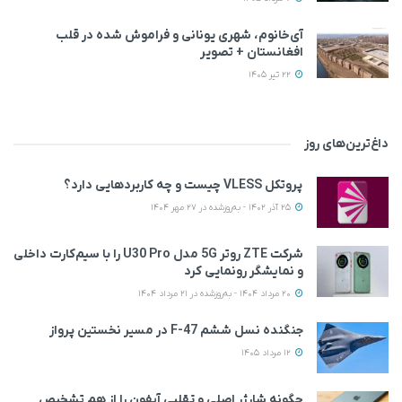
آی‌خانوم، شهری یونانی و فراموش شده در قلب
افغانستان + تصویر
22 تیر 1405
داغ‌ترین‌های روز
پروتکل VLESS چیست و چه کاربردهایی دارد؟
25 آذر 1402 - به‌روزشده در 27 مهر 1404
شرکت ZTE روتر 5G مدل U30 Pro را با سیم‌کارت داخلی
و نمایشگر رونمایی کرد
20 مرداد 1404 - به‌روزشده در 21 مرداد 1404
جنگنده نسل ششم F-47 در مسیر نخستین پرواز
12 مرداد 1405
چگونه شارژر اصلی و تقلبی آیفون را از هم تشخیص