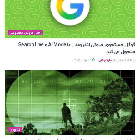
اخبار هوش مصنوعی
گوگل جستجوی صوتی اندروید را با AI Mode و Search Live
متحول می‌کند
نوشته شده توسط
ساینا چمنی
12 مرداد 1405
فناوری