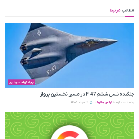
مطالب
مرتبط
پیشنهاد سردبیر
جنگنده نسل ششم F-47 در مسیر نخستین پرواز
نوشته شده توسط
نرگس چالوک
12 مرداد 1405