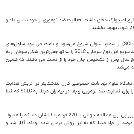
 نتایج امیدوارکننده‌ای داشت، فعالیت ضد توموری از خود نشان داد و
ؤثر نبود، بهبود بخشید.
مانند همه سرطان‌ها، سرطان ریه سلول کوچک (SCLC) از سطح سلولی شروع می‌شود و باعث می‌شود سلول‌های
سرطانی به سرعت و بدون کنترل تولید مثل کنند. رشد سریع این نوع سرطان، SCLC را به تهاجمی‌ترین شکل سرطان ریه
آن پنج سال پس از تشخیص جان خود را از دست می دهند، که همین
 می‌کند.
سط محققان دانشگاه علوم بهداشت خصوصی کارل لندشتاینر در اتریش هدایت
شد، کارایی یک داروی ایمونوتراپی به نام تارلاتاماب را برای فعالیت ضد توموری و بقا در بیماران مبتلا به SCLC که قبلا
سابین هندژیو، یکی از محققان این مطالعه گفت: ارزیابی این مطالعه جهانی با 220 فرد مبتلا نشان داد که با مصرف
10 میلی گرم تارلاتاماب، فعالیت ضد توموری در 40 درصد از افراد مبتلا که به این روش درمان شده بودند، آغاز شد و