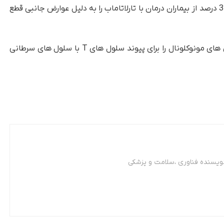
(35% و 33%) سایر عوارض جانبی شایع بودند. تنها 3 درصد از بیماران درمان با تارلاتاماب را به دلیل عوارض جانبی قطع
به طور کلی، نتایج این آزمایش پتانسیل آنتی بادی های مونوکلونال را برای پیوند سلول های T با سلول های سرطانی
نویسنده فناوری ،سلامت و پزشکی