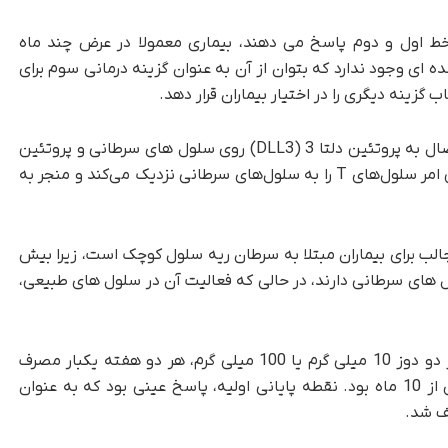
تلا به SCLC به درمان های خط اول و دوم پاسخ می دهند، بیماری معمولا در عرض چند ماه
 ای وجود ندارد که بتوان از آن به عنوان گزینه درمانی سوم برای
 گزینه دیگری را در اختیار بیماران قرار دهد.
تارلاتاماب یک آنتی بادی مونوکلونال است که با اتصال به پروتئین دلتا 3 (DLL3) روی سلول های سرطانی و پروتئین
CD3 روی سلول های T خود بیمار عمل می کند. این امر سلول‌های T را به سلول‌های سرطانی نزدیک می‌کند و منجر به
درمانی جالب برای بیماران مبتلا به سرطان ریه سلول کوچک است، زیرا بیش
 سلول های سرطانی دارند، در حالی که فعالیت آن در سلول های طبیعی،
برای این آزمایش، 220 بیمار تارلاتاماب را در یکی از دو دوز 10 میلی گرم یا 100 میلی گرم، هر دو هفته یکبار مصرف
کردند. میانگین پیگیری برای هر دو گروه کمی بیش از 10 ماه بود. نقطه پایانی اولیه، پاسخ عینی بود که به عنوان
ف شد.