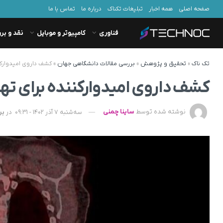
صفحه اصلی
همه اخبار
تبلیغات تکناک
درباره ما
تماس با ما
فناوری
کامپیوتر و موبایل
نقد و بر
تک ناک
»
تحقیق و پژوهش
»
بررسی مقالات دانشگاهی جهان
»
کشف داروی امیدوارکن
کشف داروی امیدوارکننده برای ته
نوشته شده توسط
ساینا چمنی
سه‌شنبه 7 آذر 1402 - 09:31
در
بر