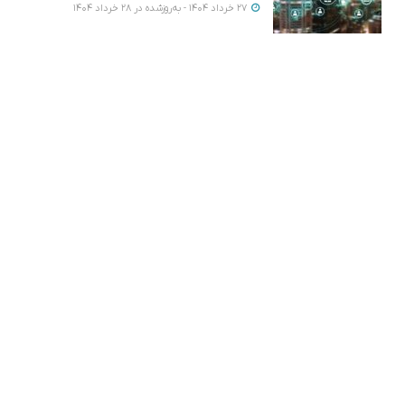
27 خرداد 1404 - به‌روزشده در 28 خرداد 1404