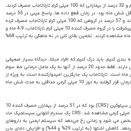
پاسخ عینی در 40 درصد از بیمارانی که 10 میلی گرم و 32 درصد از بیمارانی که 100 میلی گرم تارلاتاماب مصرف کردند،
رخ داد. مدت پاسخ عینی در 59 درصد بیماران حداقل شش ماه بود. در زمان قطع داده ها، پاسخ عینی در 55 درصد
بیماران در گروهی که 10 میلی گرم مصرف کرده بودند و 57 درصد در گروهی که 100 میلی گرم تارلاتاماب مصرف کرده
بودند، ادامه داشت. محققان میانگین بقای بدون پیشرفت را در گروه مصرف کننده 10 میلی گرم تارلاتاماب، 4.9 ماه و
در گروه مصرف کننده 100 میلی گرم تارلاتاماب، 3.9 ماه مشاهده کردند. تخمین بقای کلی در نه ماهگی به ترتیب 68%
ه بندی کنیم، باید درک کنیم که افراد مبتلا، دیدگاه بسیار ضعیفی
درمورد درمان خط سوم فعلی در آزمایش های بالینی دارند. فقط حدود 20 درصد از آنها به یک عامل درمانی خط سوم
ه است. تارلاتاماب یک جایگزین امیدوارکننده است، به ویژه از
آنجایی که 58 درصد از افرادی که با این دارو تحت درمان قرار گرفتند به دوز 10 میلی گرمی حداقلی به مدت شش ماه
شایع ترین عارضه جانبی این دارو، سندرم آزادسازی سیتوکین (CRS) بود که در 51 درصد از بیماران مصرف کننده 10
میلی گرمی و 61 درصد از بیماران مصرف کننده 100 میلی گرمی مشاهده شد. CRS یک سندرم التهابی سیستمیک حاد
شخص می شود و زمانی رخ می‌دهد که سیستم ایمنی به داروهای
ایمونوتراپی، شدیدتر از آنچه باید واکنش نشان می‌دهد. کاهش اشتها (به ترتیب 29% و 44%) و افزایش دمای بدن