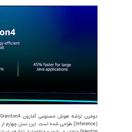
Graviton متمایز می‌شود و متفاوت از تراشه‌ی استنتاج دیگری از آمازون، یعنی Inferentia، است.