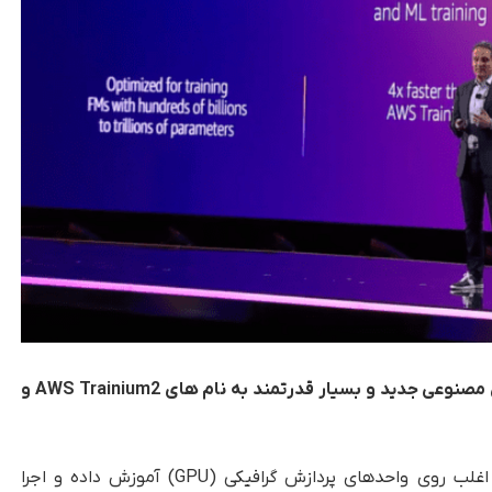
آمازون در رویداد re:Invent 2023 دو تراشه هوش مصنوعی جدید و بسیار قدرتمند به نام های AWS Trainium2 و
، تقاضا برای هوش مصنوعی که اغلب روی واحدهای پردازش گرافیکی (GPU) آموزش داده و اجرا