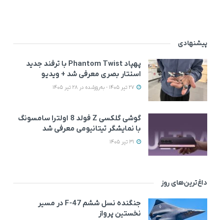
پیشنهادی
پهپاد Phantom Twist با ترفند جدید
استتار بصری معرفی شد + ویدیو
27 تیر 1405 - به‌روزشده در 28 تیر 1405
گوشی گلکسی Z فولد 8 اولترا سامسونگ
با نمایشگر تیتانیومی معرفی شد
31 تیر 1405
داغ‌ترین‌های روز
جنگنده نسل ششم F-47 در مسیر
نخستین پرواز