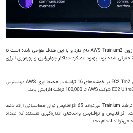
، اولین تراشه‌ هوش مصنوعی آمازون AWS Trainium2 نام دارد و با این هدف طراحی شده است تا
درمقایسه‌با نسل اول Trainium که در دسامبر‌2020 معرفی شده بود، بهبود عملکرد حداکثر چهاربرابری و بهره‌وری انرژی
آمازون اعلام کرده است که Trainium2 در نمونه‌های EC2 Trn2 در خوشه‌های 16 تراشه در محیط ابری AWS دردسترس
غول فناوری آمریکایی اعلام کرده است که 100,000 تراشه Trainium می‌تواند 65 اگزافلاپس توان محاسباتی ارائه دهد
ی تکی است. اگزافلاپس و ترافلاپس واحدهای اندازه‌گیری هستند که تعداد
 می‌تواند انجام دهد.