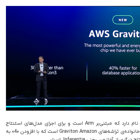
دومین تراشه‌ هوش مصنوعی آمازون Graviton4 نام دارد که مبتنی‌بر Arm است و برای اجرای مدل‌های استنتاج
(Inference) طراحی شده است. این نسل چهارم از خانواده‌ی تراشه‌های Graviton Amazon است که با افزودن «4» به