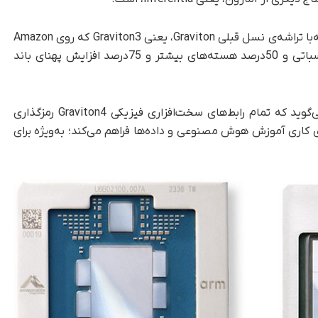
آمازون ادعا می‌کند که تراشه‌ی Graviton4 درمقایسه‌با تراشه‌ی نسل قبلی Graviton، یعنی Graviton3 که روی Amazon
EC2 اجرا می‌شود، تا 30درصد افزایش عملکرد محاسباتی و 50درصد هسته‌های بیشتر و 75درصد افزایش پهنای باند
در تغییری دیگر درمقایسه‌با Graviton3، آمازون می‌گوید که تمام رابط‌های سخت‌افزاری فیزیکی Graviton4 رمزگذاری
ای کاری آموزش هوش مصنوعی و داده‌ها فراهم می‌کند؛ به‌ویژه برای