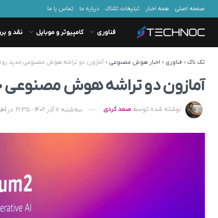
صفحه اصلی
همه اخبار
تبلیغات تکناک
درباره ما
تماس با ما
فناوری
کامپیوتر و موبایل
نقد و بر
تک ناک
»
فناوری
»
اخبار هوش مصنوعی
»
آمازون دو تراشه هوش مصنوعی جدید رونم
آمازون دو تراشه هوش مصنوعی جد
نوشته شده توسط
صمد کردی
سه‌شنبه 7 آذر 1402 - 21:35
در
اخ